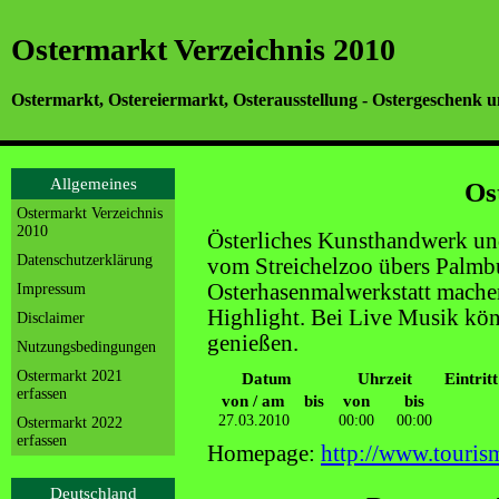
Ostermarkt Verzeichnis 2010
Ostermarkt, Ostereiermarkt, Osterausstellung - Ostergeschenk u
Allgemeines
Os
Ostermarkt Verzeichnis
2010
Österliches Kunsthandwerk und
Datenschutzerklärung
vom Streichelzoo übers Palmb
Osterhasenmalwerkstatt mache
Impressum
Highlight. Bei Live Musik könn
Disclaimer
genießen.
Nutzungsbedingungen
Ostermarkt 2021
Datum
Uhrzeit
Eintritt
erfassen
von / am
bis
von
bis
27.03.2010
00:00
00:00
Ostermarkt 2022
erfassen
Homepage:
http://www.touris
Deutschland