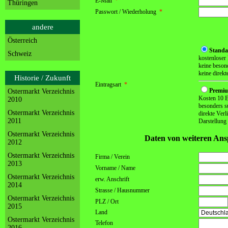
E-Mail
*
Thüringen
Passwort / Wiederholung
*
andere
Österreich
Standa
Schweiz
kostenloser 
keine beson
keine direkt
Historie / Zukunft
Eintragsart
*
Premi
Ostermarkt Verzeichnis
Kosten 10 E
2010
besonders s
Ostermarkt Verzeichnis
direkte Ver
2011
Darstellung
Ostermarkt Verzeichnis
Daten von weiteren Ans
2012
Ostermarkt Verzeichnis
Firma / Verein
2013
Vorname / Name
Ostermarkt Verzeichnis
erw. Anschrift
2014
Strasse / Hausnummer
Ostermarkt Verzeichnis
PLZ / Ort
2015
Land
Ostermarkt Verzeichnis
Telefon
2016