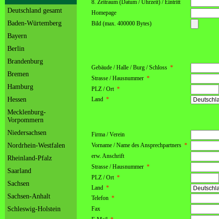
8. Zeitraum (Datum / Uhrzeit) / Eintritt
Deutschland gesamt
Homepage
Baden-Würtemberg
Bild (max. 400000 Bytes)
Bayern
Berlin
Brandenburg
Gebäude / Halle / Burg / Schloss
*
Bremen
Strasse / Hausnummer
*
Hamburg
PLZ / Ort
*
Hessen
Land
*
Mecklenburg-
Vorpommern
Niedersachsen
Firma / Verein
Nordrhein-Westfalen
Vorname / Name des Ansprechpartners
*
erw. Anschrift
Rheinland-Pfalz
Strasse / Hausnummer
*
Saarland
PLZ / Ort
*
Sachsen
Land
*
Sachsen-Anhalt
Telefon
*
Schleswig-Holstein
Fax